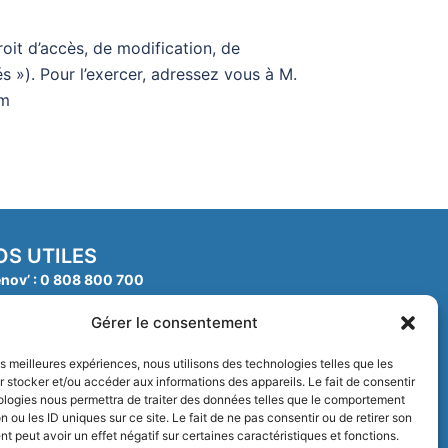
it d’accès, de modification, de
s »). Pour l’exercer, adressez vous à M.
om
S UTILES
nov’ : 0 808 800 700
 comme MaPrimeRénov’, les primes énergies, etc.
Gérer le consentement
arn : 0 805 28 83 92
tuits sur travaux, aides et démarches
les meilleures expériences, nous utilisons des technologies telles que les
rvices : 05 63 38 63 31
 stocker et/ou accéder aux informations des appareils. Le fait de consentir
s les aides rénovation et accompagne dans les démarches
ologies nous permettra de traiter des données telles que le comportement
AB : 05 63 78 22 58
n ou les ID uniques sur ce site. Le fait de ne pas consentir ou de retirer son
 peut avoir un effet négatif sur certaines caractéristiques et fonctions.
énovation énergétique et montage de dossiers d’aides