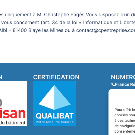
s uniquement à M. Christophe Pagès Vous disposez d’un dro
vous concernent (art. 34 de la loi « Informatique et Liberté
Albi – 81400 Blaye les Mines ou à contact@cpentreprise.c
N
CERTIFICATION
NUMERO
📞France Ré
Infos aides
📞ADIL du T
Conseils gra
Pour offrir 
📞France se
cookies pour
oriente ver
à ces techn
📞SCIC REH
de navigatio
consentement
Aide pour r